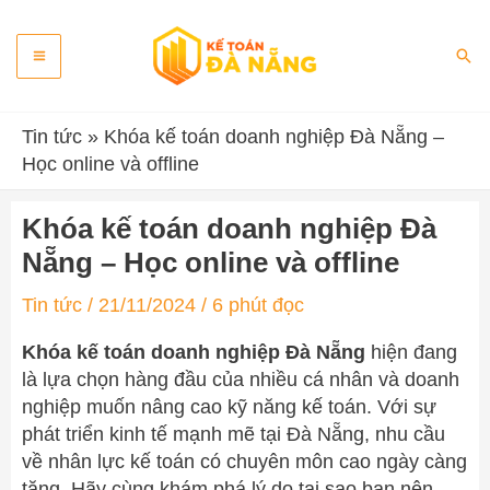
Skip
Main
to
Sea
content
Menu
Tin tức
»
Khóa kế toán doanh nghiệp Đà Nẵng –
Học online và offline
Khóa kế toán doanh nghiệp Đà
Nẵng – Học online và offline
Tin tức
/
21/11/2024
/
6 phút đọc
Khóa kế toán doanh nghiệp Đà Nẵng
hiện đang
là lựa chọn hàng đầu của nhiều cá nhân và doanh
nghiệp muốn nâng cao kỹ năng kế toán. Với sự
phát triển kinh tế mạnh mẽ tại Đà Nẵng, nhu cầu
về nhân lực kế toán có chuyên môn cao ngày càng
tăng. Hãy cùng khám phá lý do tại sao bạn nên