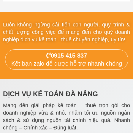
Luôn không ngừng cải tiến con người, quy trình &
chất lượng công việc để mang đến cho quý doanh
nghiệp dịch vụ kế toán - thuế chuyên nghiệp, uy tín!
0915 415 837
Kết bạn zalo để được hỗ trợ nhanh chóng
DỊCH VỤ KẾ TOÁN ĐÀ NẴNG
Mang đến giải pháp kế toán – thuế trọn gói cho
doanh nghiệp vừa & nhỏ, nhằm tối ưu nguồn ngân
sách & sử dụng nguồn tài chính hiệu quả. Nhanh
chóng – Chính xác – Đúng luật.