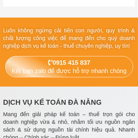
Luôn không ngừng cải tiến con người, quy trình &
chất lượng công việc để mang đến cho quý doanh
nghiệp dịch vụ kế toán - thuế chuyên nghiệp, uy tín!
0915 415 837
Kết bạn zalo để được hỗ trợ nhanh chóng
DỊCH VỤ KẾ TOÁN ĐÀ NẴNG
Mang đến giải pháp kế toán – thuế trọn gói cho
doanh nghiệp vừa & nhỏ, nhằm tối ưu nguồn ngân
sách & sử dụng nguồn tài chính hiệu quả. Nhanh
chóng – Chính xác – Đúng luật.