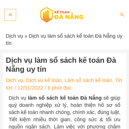
Skip
Main
to
Sea
content
Menu
Dịch vụ
»
Dịch vụ làm sổ sách kế toán Đà Nẵng uy
tín
Dịch vụ làm sổ sách kế toán Đà
Nẵng uy tín
Dịch vụ
,
Dịch vụ kế toán
,
Làm sổ sách kế toán
,
Tin
tức
/
12/11/2022
/
8 phút đọc
Dịch vụ
làm sổ sách kế toán Đà Nẵng
sẽ giúp
quý doanh nghiệp xử lý, hoàn thiện hô sơ sổ
sách kế toán nhanh chóng, chính xác, đúng luật.
Tiết kiệm nhiều thời gian, công sức & tối ưu
nguồn ngân sách. Làm việc với phương châm