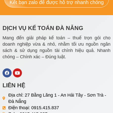
Kết bạn zalo để được hỗ trợ nhanh chóng
DỊCH VỤ KẾ TOÁN ĐÀ NẴNG
Mang đến giải pháp kế toán – thuế trọn gói cho
doanh nghiệp vừa & nhỏ, nhằm tối ưu nguồn ngân
sách & sử dụng nguồn tài chính hiệu quả. Nhanh
chóng – Chính xác – Đúng luật.
F
Y
a
o
c
u
e
t
LIÊN HỆ
b
u
o
b
Địa chỉ: 27 Bằng Lăng 1 - An Hải Tây - Sơn Trà -
o
e
Đà Nẵng
k
Điện thoại: 0915.415.837