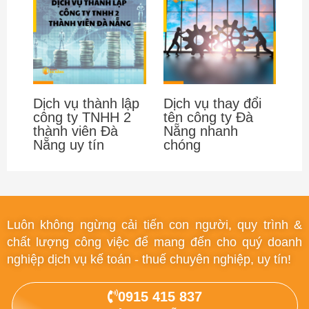
Dịch vụ thành lập
Dịch vụ thay đổi
công ty TNHH 2
tên công ty Đà
thành viên Đà
Nẵng nhanh
Nẵng uy tín
chóng
Luôn không ngừng cải tiến con người, quy trình &
chất lượng công việc để mang đến cho quý doanh
nghiệp dịch vụ kế toán - thuế chuyên nghiệp, uy tín!
0915 415 837