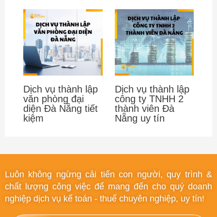
Dịch vụ thành lập
Dịch vụ thành lập
văn phòng đại
công ty TNHH 2
diện Đà Nẵng tiết
thành viên Đà
kiệm
Nẵng uy tín
Luôn không ngừng cải tiến con người, quy trình &
chất lượng công việc để mang đến cho quý doanh
nghiệp dịch vụ kế toán - thuế chuyên nghiệp, uy tín!