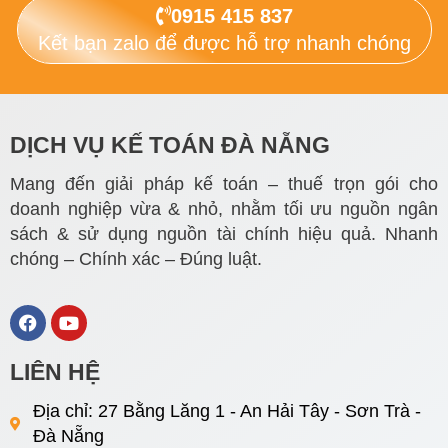
0915 415 837
Kết bạn zalo để được hỗ trợ nhanh chóng
DỊCH VỤ KẾ TOÁN ĐÀ NẴNG
Mang đến giải pháp kế toán – thuế trọn gói cho
doanh nghiệp vừa & nhỏ, nhằm tối ưu nguồn ngân
sách & sử dụng nguồn tài chính hiệu quả. Nhanh
chóng – Chính xác – Đúng luật.
F
Y
a
o
c
u
e
t
LIÊN HỆ
b
u
o
b
Địa chỉ: 27 Bằng Lăng 1 - An Hải Tây - Sơn Trà -
o
e
Đà Nẵng
k