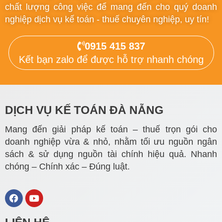
chất lượng công việc để mang đến cho quý doanh
nghiệp dịch vụ kế toán - thuế chuyên nghiệp, uy tín!
0915 415 837
Kết bạn zalo để được hỗ trợ nhanh chóng
DỊCH VỤ KẾ TOÁN ĐÀ NẴNG
Mang đến giải pháp kế toán – thuế trọn gói cho
doanh nghiệp vừa & nhỏ, nhằm tối ưu nguồn ngân
sách & sử dụng nguồn tài chính hiệu quả. Nhanh
chóng – Chính xác – Đúng luật.
F
Y
a
o
c
u
e
t