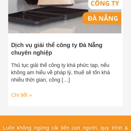
Nẵng
chuyên
nghiệp
Dịch vụ giải thể công ty Đà Nẵng
chuyên nghiệp
Thủ tục giải thể công ty khá phức tạp, nếu
không am hiểu về pháp lý, thuế sẽ tốn khá
nhiều thời gian, công […]
Chi tiết »
Luôn không ngừng cải tiến con người, quy trình &