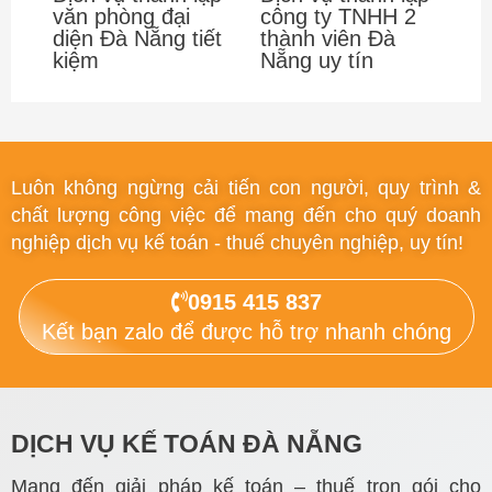
văn phòng đại
công ty TNHH 2
diện Đà Nẵng tiết
thành viên Đà
kiệm
Nẵng uy tín
Luôn không ngừng cải tiến con người, quy trình &
chất lượng công việc để mang đến cho quý doanh
nghiệp dịch vụ kế toán - thuế chuyên nghiệp, uy tín!
0915 415 837
Kết bạn zalo để được hỗ trợ nhanh chóng
DỊCH VỤ KẾ TOÁN ĐÀ NẴNG
Mang đến giải pháp kế toán – thuế trọn gói cho