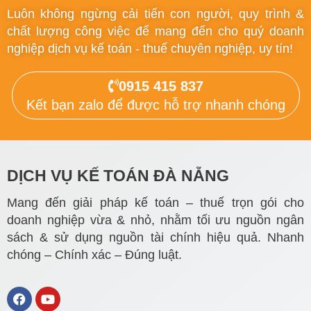
Luôn không ngừng cải tiến con người, quy trình &
chất lượng công việc để mang đến cho quý doanh
nghiệp dịch vụ kế toán - thuế chuyên nghiệp, uy tín!
0915 415 837
Kết bạn zalo để được hỗ trợ nhanh chóng
DỊCH VỤ KẾ TOÁN ĐÀ NẴNG
Mang đến giải pháp kế toán – thuế trọn gói cho
doanh nghiệp vừa & nhỏ, nhằm tối ưu nguồn ngân
sách & sử dụng nguồn tài chính hiệu quả. Nhanh
chóng – Chính xác – Đúng luật.
F
Y
a
o