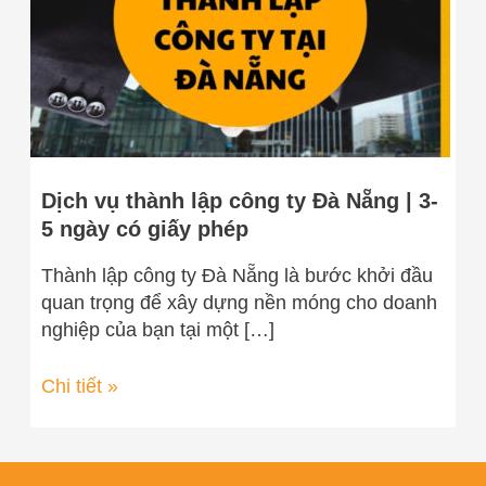
Đà
Nẵng
|
3-
5
ngày
có
Dịch vụ thành lập công ty Đà Nẵng | 3-
giấy
5 ngày có giấy phép
phép
Thành lập công ty Đà Nẵng là bước khởi đầu
quan trọng để xây dựng nền móng cho doanh
nghiệp của bạn tại một […]
Chi tiết »