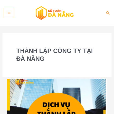
Skip
Main
to
Sea
content
Menu
THÀNH LẬP CÔNG TY TẠI
ĐÀ NẴNG
Dịch
vụ
thành
lập
công
ty