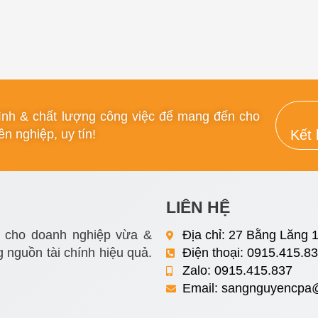
rình & chất lượng công việc để mang đến cho
n nghiệp, uy tín!
Kết 
LIÊN HỆ
i cho doanh nghiệp vừa &
Địa chỉ: 27 Bằng Lăng 1
 nguồn tài chính hiệu quả.
Điện thoại: 0915.415.8
Zalo: 0915.415.837
Email:
sangnguyencpa