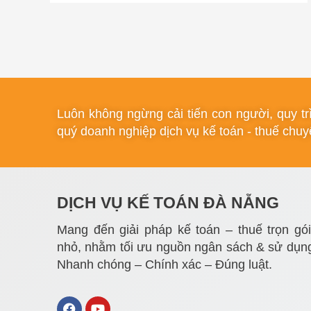
Luôn không ngừng cải tiến con người, quy t
quý doanh nghiệp dịch vụ kế toán - thuế chuyê
DỊCH VỤ KẾ TOÁN ĐÀ NẴNG
Mang đến giải pháp kế toán – thuế trọn gó
nhỏ, nhằm tối ưu nguồn ngân sách & sử dụng
Nhanh chóng – Chính xác – Đúng luật.
F
Y