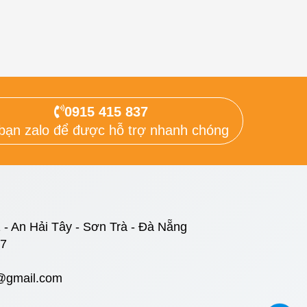
0915 415 837
bạn zalo để được hỗ trợ nhanh chóng
 - An Hải Tây - Sơn Trà - Đà Nẵng
37
@gmail.com