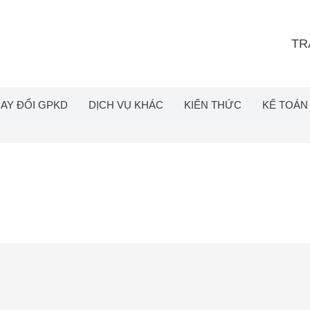
TR
AY ĐỔI GPKD
DỊCH VỤ KHÁC
KIẾN THỨC
KẾ TOÁN