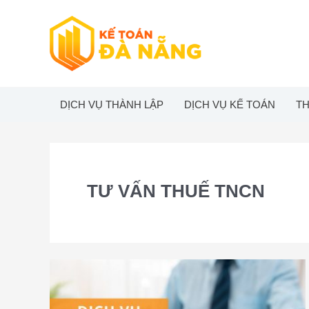
Skip
to
content
DỊCH VỤ THÀNH LẬP
DỊCH VỤ KẾ TOÁN
TH
TƯ VẤN THUẾ TNCN
Dịch
vụ
tư