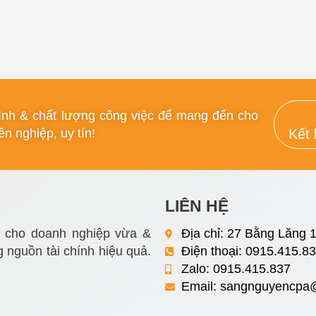
rình & chất lượng công việc để mang đến cho
n nghiệp, uy tín!
Kết 
LIÊN HỆ
i cho doanh nghiệp vừa &
Địa chỉ: 27 Bằng Lăng 1
 nguồn tài chính hiệu quả.
Điện thoại: 0915.415.8
Zalo: 0915.415.837
Email:
sangnguyencpa