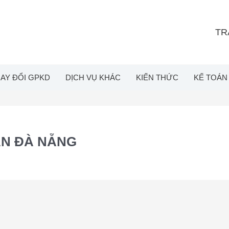
TR
AY ĐỔI GPKD
DỊCH VỤ KHÁC
KIẾN THỨC
KẾ TOÁN
ÁN ĐÀ NẴNG