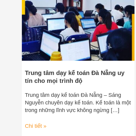
kế
toán
Đà
Nẵng
uy
tín
cho
mọi
trình
Trung tâm dạy kế toán Đà Nẵng uy
độ
tín cho mọi trình độ
Trung tâm dạy kế toán Đà Nẵng – Sáng
Nguyễn chuyên dạy kế toán. Kế toán là một
trong những lĩnh vực không ngừng […]
Chi tiết »