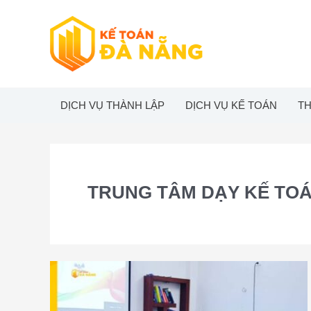
Skip
to
content
DỊCH VỤ THÀNH LẬP
DỊCH VỤ KẾ TOÁN
TH
TRUNG TÂM DẠY KẾ TO
Trung
tâm
dạy