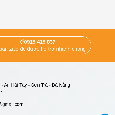
0915 415 837
bạn zalo để được hỗ trợ nhanh chóng
 - An Hải Tây - Sơn Trà - Đà Nẵng
37
@gmail.com