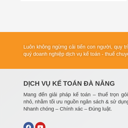
Luôn không ngừng cải tiến con người, quy t
quý doanh nghiệp dịch vụ kế toán - thuế chuyê
DỊCH VỤ KẾ TOÁN ĐÀ NẴNG
Mang đến giải pháp kế toán – thuế trọn gó
nhỏ, nhằm tối ưu nguồn ngân sách & sử dụng
Nhanh chóng – Chính xác – Đúng luật.
F
Y