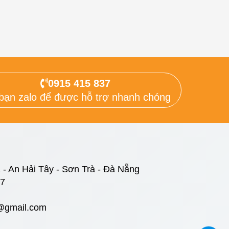
0915 415 837
bạn zalo để được hỗ trợ nhanh chóng
 - An Hải Tây - Sơn Trà - Đà Nẵng
37
@gmail.com