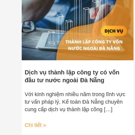
lập
công
ty
có
vốn
đầu
tư
nước
ngoài
Dịch vụ thành lập công ty có vốn
Đà
đầu tư nước ngoài Đà Nẵng
Nẵng
Với kinh nghiệm nhiều năm trong lĩnh vực
tư vấn pháp lý, Kế toán Đà Nẵng chuyên
cung cấp dịch vụ thành lập công […]
Chi tiết »