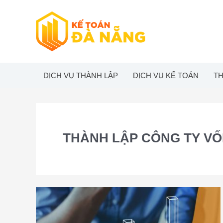
Skip
to
content
DỊCH VỤ THÀNH LẬP
DỊCH VỤ KẾ TOÁN
TH
THÀNH LẬP CÔNG TY V
Dịch
vụ
thành