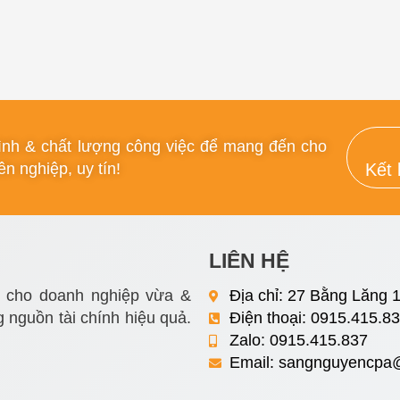
rình & chất lượng công việc để mang đến cho
n nghiệp, uy tín!
Kết 
LIÊN HỆ
i cho doanh nghiệp vừa &
Địa chỉ: 27 Bằng Lăng 1
 nguồn tài chính hiệu quả.
Điện thoại: 0915.415.8
Zalo: 0915.415.837
Email:
sangnguyencpa