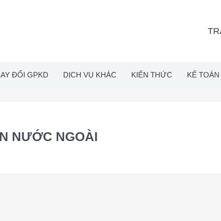
TR
AY ĐỔI GPKD
DỊCH VỤ KHÁC
KIẾN THỨC
KẾ TOÁN
ỐN NƯỚC NGOÀI