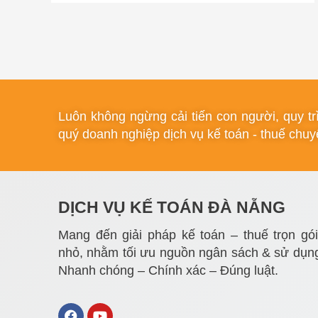
Luôn không ngừng cải tiến con người, quy t
quý doanh nghiệp dịch vụ kế toán - thuế chuyê
DỊCH VỤ KẾ TOÁN ĐÀ NẴNG
Mang đến giải pháp kế toán – thuế trọn gó
nhỏ, nhằm tối ưu nguồn ngân sách & sử dụng
Nhanh chóng – Chính xác – Đúng luật.
F
Y