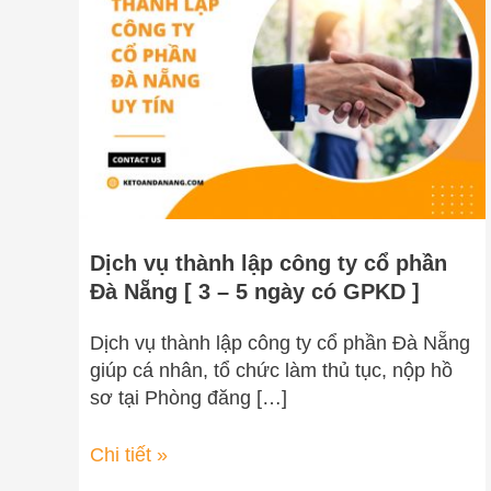
lập
công
ty
cổ
phần
Đà
Nẵng
[
3
Dịch vụ thành lập công ty cổ phần
–
Đà Nẵng [ 3 – 5 ngày có GPKD ]
5
ngày
Dịch vụ thành lập công ty cổ phần Đà Nẵng
có
giúp cá nhân, tổ chức làm thủ tục, nộp hồ
GPKD
sơ tại Phòng đăng […]
]
Chi tiết »