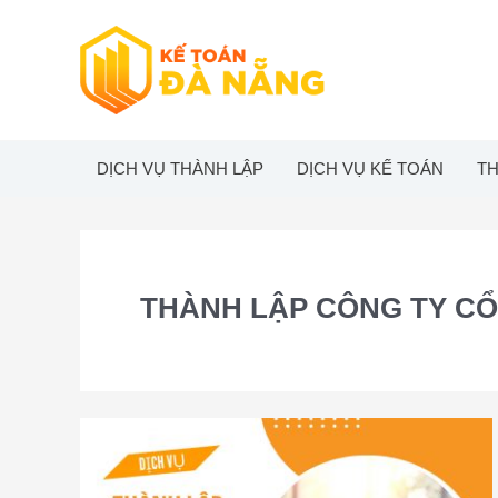
Skip
to
content
DỊCH VỤ THÀNH LẬP
DỊCH VỤ KẾ TOÁN
TH
THÀNH LẬP CÔNG TY C
Dịch
vụ
thành