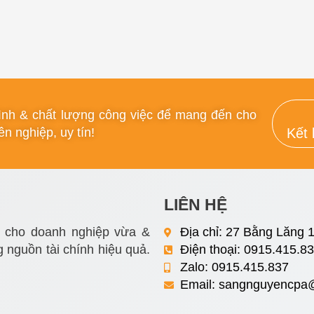
rình & chất lượng công việc để mang đến cho
n nghiệp, uy tín!
Kết 
LIÊN HỆ
i cho doanh nghiệp vừa &
Địa chỉ: 27 Bằng Lăng 1
 nguồn tài chính hiệu quả.
Điện thoại: 0915.415.8
Zalo: 0915.415.837
Email:
sangnguyencpa