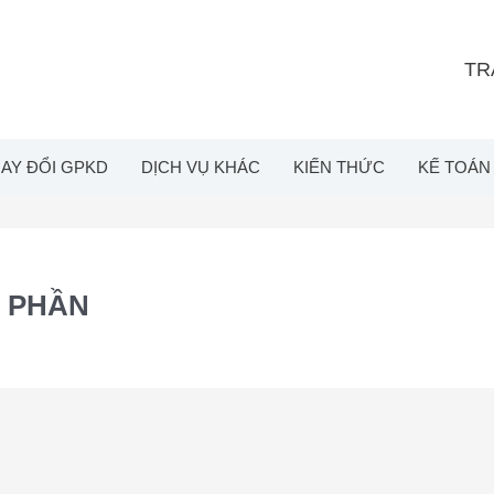
TR
AY ĐỔI GPKD
DỊCH VỤ KHÁC
KIẾN THỨC
KẾ TOÁN
Ổ PHẦN