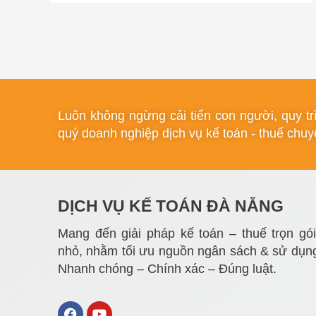
Luôn không ngừng cải tiến con người, quy t
quý doanh nghiệp dịch vụ kế toán - thuế chuyê
DỊCH VỤ KẾ TOÁN ĐÀ NẴNG
Mang đến giải pháp kế toán – thuế trọn gó
nhỏ, nhằm tối ưu nguồn ngân sách & sử dụng
Nhanh chóng – Chính xác – Đúng luật.
F
Y