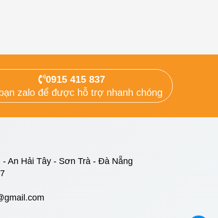
0915 415 837
bạn zalo để được hỗ trợ nhanh chóng
 - An Hải Tây - Sơn Trà - Đà Nẵng
37
@gmail.com