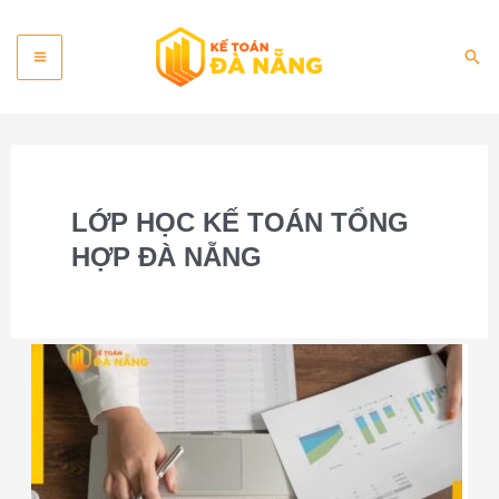
Skip
Main
to
Sea
content
Menu
LỚP HỌC KẾ TOÁN TỔNG
HỢP ĐÀ NẴNG
Khóa
học
kế
toán
tổng
hợp