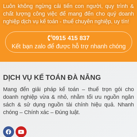
Luôn không ngừng cải tiến con người, quy trình &
chất lượng công việc để mang đến cho quý doanh
nghiệp dịch vụ kế toán - thuế chuyên nghiệp, uy tín!
0915 415 837
Kết bạn zalo để được hỗ trợ nhanh chóng
DỊCH VỤ KẾ TOÁN ĐÀ NẴNG
Mang đến giải pháp kế toán – thuế trọn gói cho
doanh nghiệp vừa & nhỏ, nhằm tối ưu nguồn ngân
sách & sử dụng nguồn tài chính hiệu quả. Nhanh
chóng – Chính xác – Đúng luật.
F
Y
a
o