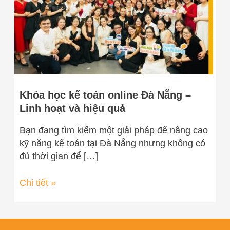
Nẵng
–
Linh
hoạt
và
hiệu
quả
Khóa học kế toán online Đà Nẵng –
Linh hoạt và hiệu quả
Bạn đang tìm kiếm một giải pháp để nâng cao
kỹ năng kế toán tại Đà Nẵng nhưng không có
đủ thời gian để […]
Chi tiết »