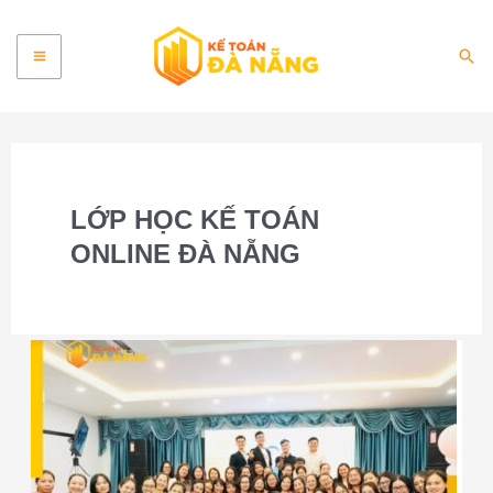
Skip
Main
to
Sea
content
Menu
LỚP HỌC KẾ TOÁN
ONLINE ĐÀ NẴNG
Khóa
học
kế
toán
online
Đà