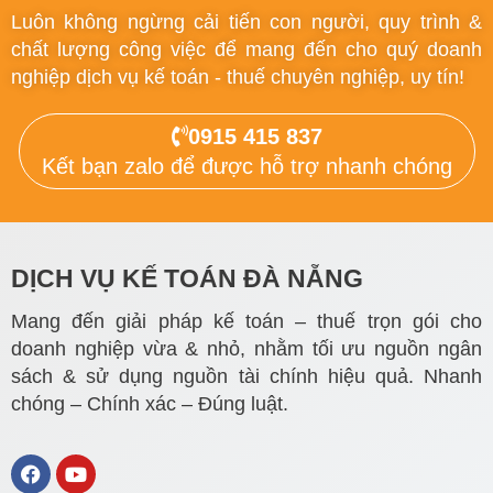
Luôn không ngừng cải tiến con người, quy trình &
chất lượng công việc để mang đến cho quý doanh
nghiệp dịch vụ kế toán - thuế chuyên nghiệp, uy tín!
0915 415 837
Kết bạn zalo để được hỗ trợ nhanh chóng
DỊCH VỤ KẾ TOÁN ĐÀ NẴNG
Mang đến giải pháp kế toán – thuế trọn gói cho
doanh nghiệp vừa & nhỏ, nhằm tối ưu nguồn ngân
sách & sử dụng nguồn tài chính hiệu quả. Nhanh
chóng – Chính xác – Đúng luật.
F
Y
a
o