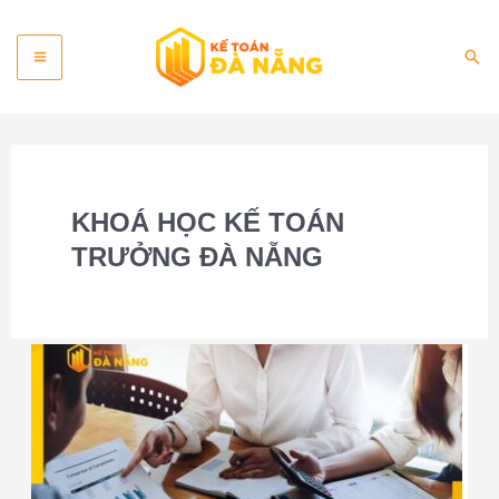
Skip
Main
to
Sea
content
Menu
KHOÁ HỌC KẾ TOÁN
TRƯỞNG ĐÀ NẴNG
Khoá
học
đào
tạo
kế
toán