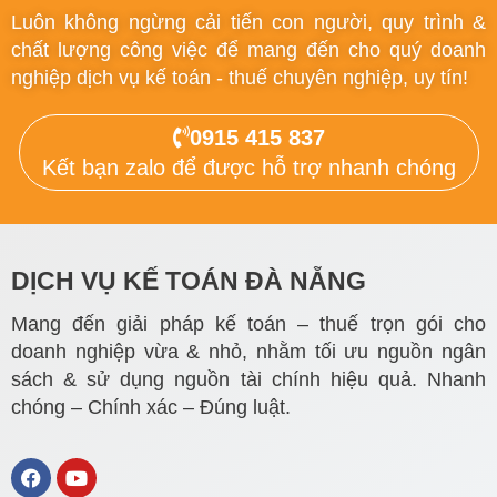
Luôn không ngừng cải tiến con người, quy trình &
chất lượng công việc để mang đến cho quý doanh
nghiệp dịch vụ kế toán - thuế chuyên nghiệp, uy tín!
0915 415 837
Kết bạn zalo để được hỗ trợ nhanh chóng
DỊCH VỤ KẾ TOÁN ĐÀ NẴNG
Mang đến giải pháp kế toán – thuế trọn gói cho
doanh nghiệp vừa & nhỏ, nhằm tối ưu nguồn ngân
sách & sử dụng nguồn tài chính hiệu quả. Nhanh
chóng – Chính xác – Đúng luật.
F
Y
a
o