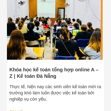
kế
toán
tổng
hợp
online
A
–
Z
|
Kế
toán
Khóa học kế toán tổng hợp online A –
Đà
Z | Kế toán Đà Nẵng
Nẵng
Thực tế, hiện nay các sinh viên kế toán mới ra
trường khó làm luôn được việc kế toán bởi
nghiệp vụ còn yếu,