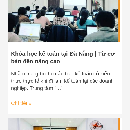
Nẵng
|
Từ
cơ
bản
đến
nâng
Khóa học kế toán tại Đà Nẵng | Từ cơ
cao
bản đến nâng cao
Nhằm trang bị cho các bạn kế toán có kiến
thức thực tế khi đi làm kế toán tại các doanh
nghiệp. Trung tâm […]
Chi tiết »
Khóa
học