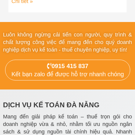
Chi tiết »
Luôn không ngừng cải tiến con người, quy trình &
chất lượng công việc để mang đến cho quý doanh
nghiệp dịch vụ kế toán - thuế chuyên nghiệp, uy tín!
0915 415 837
Kết bạn zalo để được hỗ trợ nhanh chóng
DỊCH VỤ KẾ TOÁN ĐÀ NẴNG
Mang đến giải pháp kế toán – thuế trọn gói cho
doanh nghiệp vừa & nhỏ, nhằm tối ưu nguồn ngân
sách & sử dụng nguồn tài chính hiệu quả. Nhanh