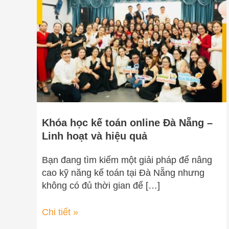
toán
online
Đà
Nẵng
–
Linh
hoạt
và
hiệu
Khóa học kế toán online Đà Nẵng –
quả
Linh hoạt và hiệu quả
Bạn đang tìm kiếm một giải pháp để nâng
cao kỹ năng kế toán tại Đà Nẵng nhưng
không có đủ thời gian để […]
Chi tiết »