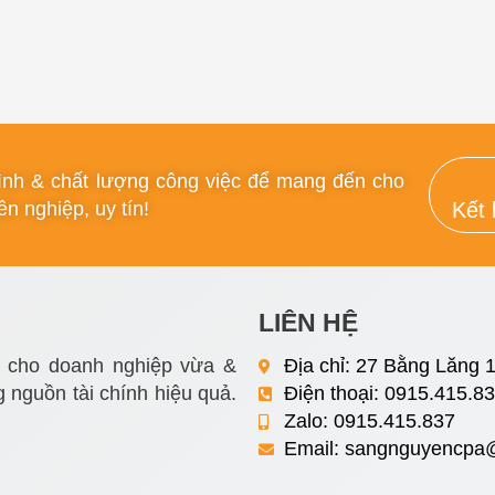
rình & chất lượng công việc để mang đến cho
n nghiệp, uy tín!
Kết 
LIÊN HỆ
i cho doanh nghiệp vừa &
Địa chỉ: 27 Bằng Lăng 1
 nguồn tài chính hiệu quả.
Điện thoại: 0915.415.8
Zalo: 0915.415.837
Email:
sangnguyencpa