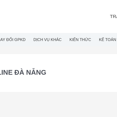
TR
AY ĐỔI GPKD
DỊCH VỤ KHÁC
KIẾN THỨC
KẾ TOÁN
INE ĐÀ NẴNG