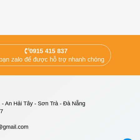
0915 415 837
bạn zalo để được hỗ trợ nhanh chóng
 - An Hải Tây - Sơn Trà - Đà Nẵng
37
@gmail.com