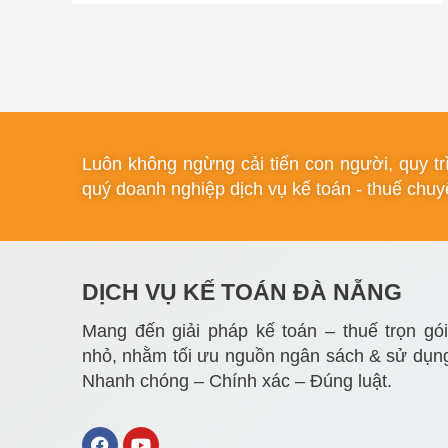
Luôn không ngừng cải tiến con người, quy t
quý doanh nghiệp dịch vụ kế toán - thuế chuyê
DỊCH VỤ KẾ TOÁN ĐÀ NẴNG
Mang đến giải pháp kế toán – thuế trọn gó
nhỏ, nhằm tối ưu nguồn ngân sách & sử dụng
Nhanh chóng – Chính xác – Đúng luật.
F
Y