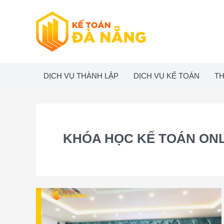
Skip
to
content
DỊCH VỤ THÀNH LẬP
DỊCH VỤ KẾ TOÁN
TH
KHÓA HỌC KẾ TOÁN ONL
Khóa
học
kế