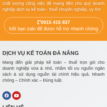
chất lượng công việc để mang đến cho quý doanh
nghiệp dịch vụ kế toán - thuế chuyên nghiệp, uy tín!
0915 415 837
Kết bạn zalo để được hỗ trợ nhanh chóng
DỊCH VỤ KẾ TOÁN ĐÀ NẴNG
Mang đến giải pháp kế toán – thuế trọn gói cho
doanh nghiệp vừa & nhỏ, nhằm tối ưu nguồn ngân
sách & sử dụng nguồn tài chính hiệu quả. Nhanh
chóng – Chính xác – Đúng luật.
F
Y
a
o
c
u
e
t