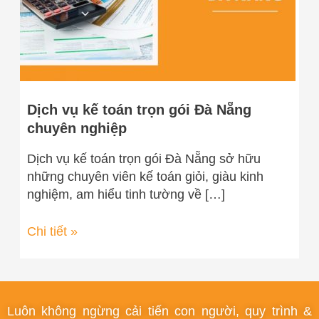
Nẵng
chuyên
nghiệp
Dịch vụ kế toán trọn gói Đà Nẵng
chuyên nghiệp
Dịch vụ kế toán trọn gói Đà Nẵng sở hữu
những chuyên viên kế toán giỏi, giàu kinh
nghiệm, am hiểu tinh tường về […]
Chi tiết »
Luôn không ngừng cải tiến con người, quy trình &