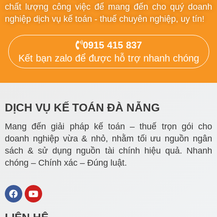
chất lượng công việc để mang đến cho quý doanh
nghiệp dịch vụ kế toán - thuế chuyên nghiệp, uy tín!
0915 415 837
Kết bạn zalo để được hỗ trợ nhanh chóng
DỊCH VỤ KẾ TOÁN ĐÀ NẴNG
Mang đến giải pháp kế toán – thuế trọn gói cho
doanh nghiệp vừa & nhỏ, nhằm tối ưu nguồn ngân
sách & sử dụng nguồn tài chính hiệu quả. Nhanh
chóng – Chính xác – Đúng luật.
F
Y
a
o
c
u
e
t