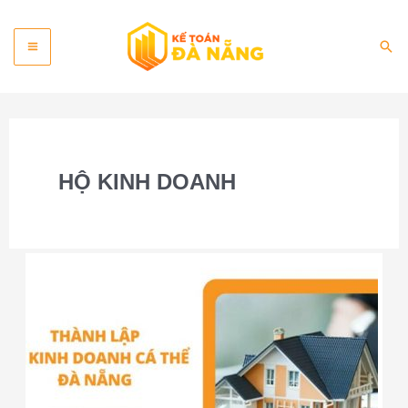
Skip
Main
to
Sea
content
Menu
HỘ KINH DOANH
Dịch
vụ
đăng
ký
hộ
kinh
doanh