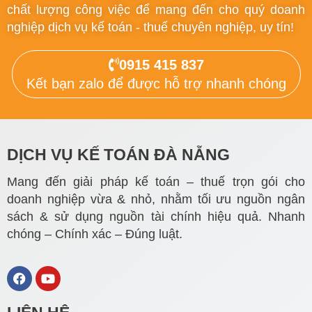
chất lượng công việc để mang đến cho quý doanh
nghiệp dịch vụ kế toán - thuế chuyên nghiệp, uy tín!
0915 415 837
Kết bạn zalo để được hỗ trợ nhanh chóng
DỊCH VỤ KẾ TOÁN ĐÀ NẴNG
Mang đến giải pháp kế toán – thuế trọn gói cho
doanh nghiệp vừa & nhỏ, nhằm tối ưu nguồn ngân
sách & sử dụng nguồn tài chính hiệu quả. Nhanh
chóng – Chính xác – Đúng luật.
F
Y
a
o
c
u
e
t