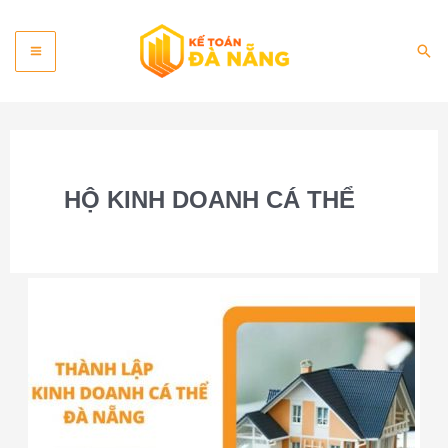
Skip
Main
to
Sea
content
Menu
HỘ KINH DOANH CÁ THỂ
Dịch
vụ
đăng
ký
hộ
kinh
doanh