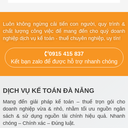
Luôn không ngừng cải tiến con người, quy trình &
chất lượng công việc để mang đến cho quý doanh
nghiệp dịch vụ kế toán - thuế chuyên nghiệp, uy tín!
0915 415 837
Kết bạn zalo để được hỗ trợ nhanh chóng
DỊCH VỤ KẾ TOÁN ĐÀ NẴNG
Mang đến giải pháp kế toán – thuế trọn gói cho
doanh nghiệp vừa & nhỏ, nhằm tối ưu nguồn ngân
sách & sử dụng nguồn tài chính hiệu quả. Nhanh
chóng – Chính xác – Đúng luật.