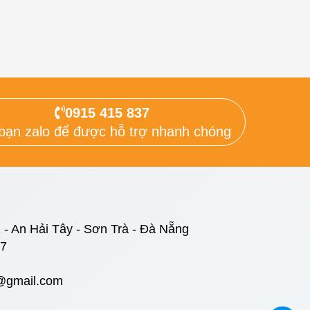
0915 415 837
bạn zalo để được hỗ trợ nhanh chóng
 - An Hải Tây - Sơn Trà - Đà Nẵng
37
@gmail.com