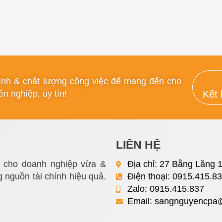
rình & chất lượng công việc để mang đến cho
n nghiệp, uy tín!
Kết 
LIÊN HỆ
i cho doanh nghiệp vừa &
Địa chỉ: 27 Bằng Lăng 1
 nguồn tài chính hiệu quả.
Điện thoại: 0915.415.8
Zalo: 0915.415.837
Email:
sangnguyencpa