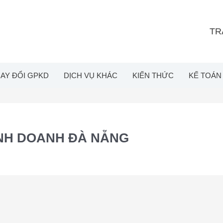
TR
AY ĐỔI GPKD
DỊCH VỤ KHÁC
KIẾN THỨC
KẾ TOÁN
INH DOANH ĐÀ NẴNG