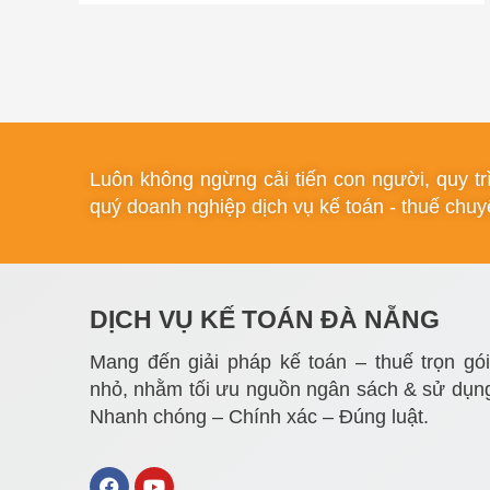
Luôn không ngừng cải tiến con người, quy t
quý doanh nghiệp dịch vụ kế toán - thuế chuyê
DỊCH VỤ KẾ TOÁN ĐÀ NẴNG
Mang đến giải pháp kế toán – thuế trọn gó
nhỏ, nhằm tối ưu nguồn ngân sách & sử dụng
Nhanh chóng – Chính xác – Đúng luật.
F
Y