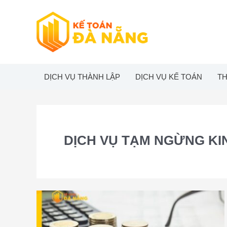
Skip
to
content
DỊCH VỤ THÀNH LẬP
DỊCH VỤ KẾ TOÁN
TH
DỊCH VỤ TẠM NGỪNG K
Dịch
vụ
tạm