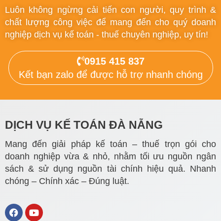
Luôn không ngừng cải tiến con người, quy trình &
chất lượng công việc để mang đến cho quý doanh
nghiệp dịch vụ kế toán - thuế chuyên nghiệp, uy tín!
0915 415 837
Kết bạn zalo để được hỗ trợ nhanh chóng
DỊCH VỤ KẾ TOÁN ĐÀ NẴNG
Mang đến giải pháp kế toán – thuế trọn gói cho
doanh nghiệp vừa & nhỏ, nhằm tối ưu nguồn ngân
sách & sử dụng nguồn tài chính hiệu quả. Nhanh
chóng – Chính xác – Đúng luật.
F
Y
a
o