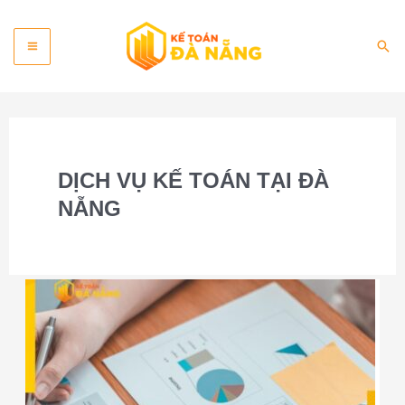
Skip
Main
to
Sea
content
Menu
DỊCH VỤ KẾ TOÁN TẠI ĐÀ
NẴNG
Dịch
vụ
kế
toán
tại
Đà