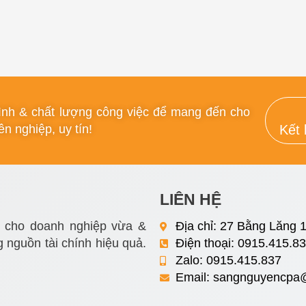
rình & chất lượng công việc để mang đến cho
n nghiệp, uy tín!
Kết 
LIÊN HỆ
i cho doanh nghiệp vừa &
Địa chỉ: 27 Bằng Lăng 1
 nguồn tài chính hiệu quả.
Điện thoại: 0915.415.8
Zalo: 0915.415.837
Email:
sangnguyencpa