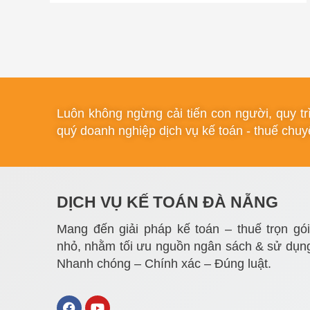
Luôn không ngừng cải tiến con người, quy t
quý doanh nghiệp dịch vụ kế toán - thuế chuyê
DỊCH VỤ KẾ TOÁN ĐÀ NẴNG
Mang đến giải pháp kế toán – thuế trọn gó
nhỏ, nhằm tối ưu nguồn ngân sách & sử dụng
Nhanh chóng – Chính xác – Đúng luật.
F
Y