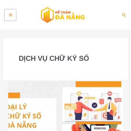
Skip
Main
to
Sea
content
Menu
DỊCH VỤ CHỮ KÝ SỐ
Đại
lý
cung
cấp
chữ
ký
số