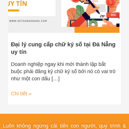
tại
Đà
Nẵng
uy
tín
Đại lý cung cấp chữ ký số tại Đà Nẵng
uy tín
Doanh nghiệp ngay khi mới thành lập bắt
buộc phải đăng ký chữ ký số bởi nó có vai trò
như một con dấu […]
Chi tiết »
Luôn không ngừng cải tiến con người, quy trình &