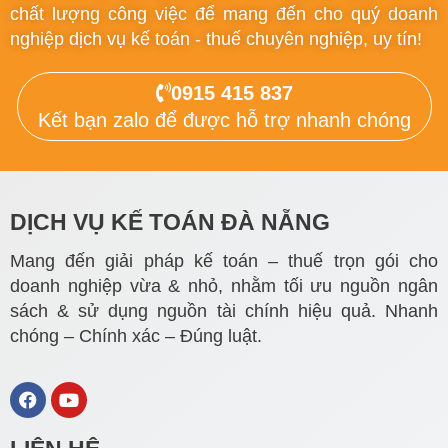
chất lượng công việc để mang đến cho quý doanh
nghiệp dịch vụ kế toán - thuế chuyên nghiệp, uy tín!
0915 415 837
Kết bạn zalo để được hỗ trợ nhanh chóng
DỊCH VỤ KẾ TOÁN ĐÀ NẴNG
Mang đến giải pháp kế toán – thuế trọn gói cho
doanh nghiệp vừa & nhỏ, nhằm tối ưu nguồn ngân
sách & sử dụng nguồn tài chính hiệu quả. Nhanh
chóng – Chính xác – Đúng luật.
F
Y
a
o
c
u
e
t