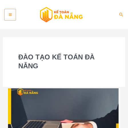
Skip
Main
to
Sea
content
Menu
ĐÀO TẠO KẾ TOÁN ĐÀ
NẴNG
Khoá
học
kế
toán
Đà
Nẵng