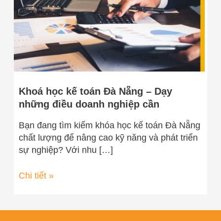
–
Dạy
những
điều
doanh
nghiệp
cần
Khoá học kế toán Đà Nẵng – Dạy
những điều doanh nghiệp cần
Bạn đang tìm kiếm khóa học kế toán Đà Nẵng
chất lượng để nâng cao kỹ năng và phát triển
sự nghiệp? Với nhu […]
Chi tiết »