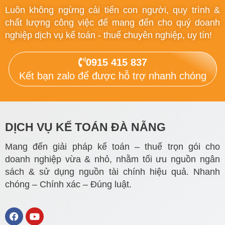
Luôn không ngừng cải tiến con người, quy trình &
chất lượng công việc để mang đến cho quý doanh
nghiệp dịch vụ kế toán - thuế chuyên nghiệp, uy tín!
0915 415 837
Kết bạn zalo để được hỗ trợ nhanh chóng
DỊCH VỤ KẾ TOÁN ĐÀ NẴNG
Mang đến giải pháp kế toán – thuế trọn gói cho
doanh nghiệp vừa & nhỏ, nhằm tối ưu nguồn ngân
sách & sử dụng nguồn tài chính hiệu quả. Nhanh
chóng – Chính xác – Đúng luật.
F
Y
a
o