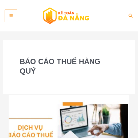
Skip
Main
to
Sea
content
Menu
BÁO CÁO THUẾ HÀNG
QUÝ
Dịch
vụ
báo
cáo
thuế
Đà