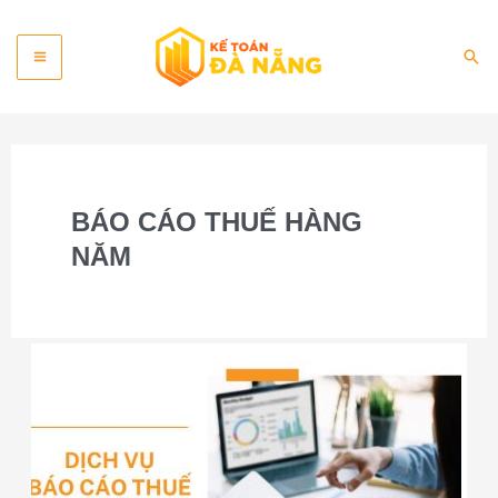
Skip
Main
to
Sea
content
Menu
BÁO CÁO THUẾ HÀNG
NĂM
Dịch
vụ
báo
cáo
thuế
Đà