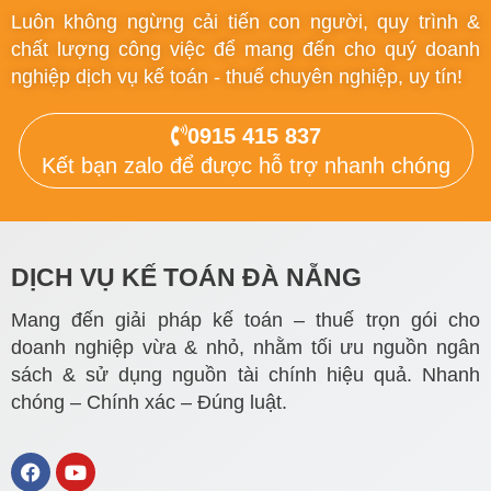
Luôn không ngừng cải tiến con người, quy trình &
chất lượng công việc để mang đến cho quý doanh
nghiệp dịch vụ kế toán - thuế chuyên nghiệp, uy tín!
0915 415 837
Kết bạn zalo để được hỗ trợ nhanh chóng
DỊCH VỤ KẾ TOÁN ĐÀ NẴNG
Mang đến giải pháp kế toán – thuế trọn gói cho
doanh nghiệp vừa & nhỏ, nhằm tối ưu nguồn ngân
sách & sử dụng nguồn tài chính hiệu quả. Nhanh
chóng – Chính xác – Đúng luật.
F
Y
a
o