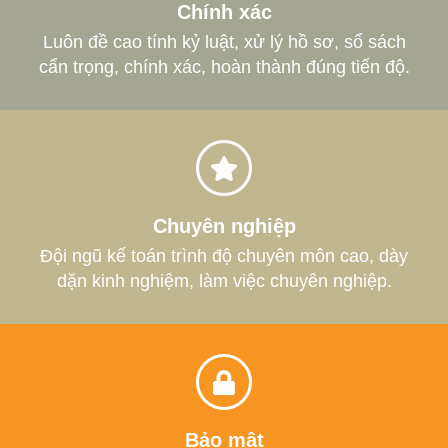
Chính xác
Luôn đề cao tính kỷ luật, xử lý hồ sơ, sổ sách
cẩn trọng, chính xác, hoàn thành đúng tiến độ.
Chuyên nghiệp
Đội ngũ kế toán trình độ chuyên môn cao, dày
dặn kinh nghiệm, làm việc chuyên nghiệp.
Bảo mật