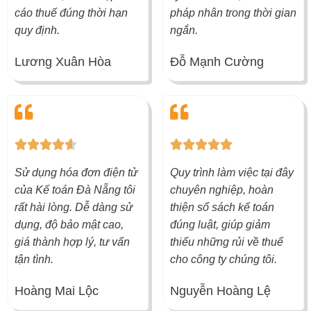
cáo thuế đúng thời hạn
pháp nhân trong thời gian
quy định.
ngắn.
Lương Xuân Hòa
Đỗ Mạnh Cường
4
5










.
/
Sử dụng hóa đơn điện tử
Quy trình làm việc tại đây
6
5
của Kế toán Đà Nẵng tôi
chuyên nghiệp, hoàn
/
rất hài lòng. Dễ dàng sử
thiện sổ sách kế toán
5
dụng, độ bảo mật cao,
đúng luật, giúp giảm
giá thành hợp lý, tư vấn
thiểu những rủi về thuế
tận tình.
cho công ty chúng tôi.
Hoàng Mai Lộc
Nguyễn Hoàng Lệ