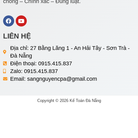
chóng – Chính xác – Đúng luật.
F
Y
a
o
c
u
e
t
LIÊN HỆ
b
u
o
b
Địa chỉ: 27 Bằng Lăng 1 - An Hải Tây - Sơn Trà -
o
e
Đà Nẵng
k
Điện thoại: 0915.415.837
Zalo: 0915.415.837
Email:
sangnguyencpa@gmail.com
Copyright © 2026 Kế Toán Đà Nẵng