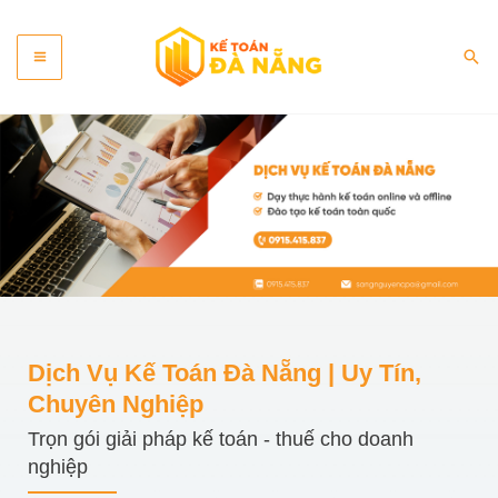
Skip
Main
to
Sea
content
Menu
Dịch Vụ Kế Toán Đà Nẵng | Uy Tín,
Chuyên Nghiệp
Trọn gói giải pháp kế toán - thuế cho doanh
nghiệp