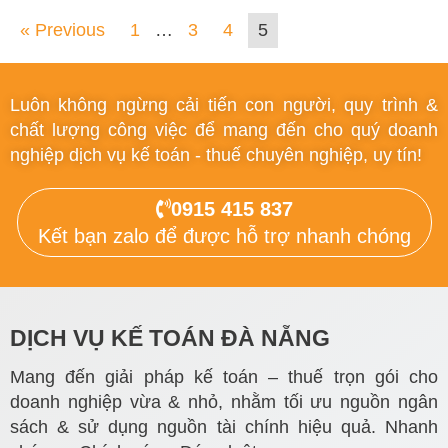
« Previous
1
…
3
4
5
Luôn không ngừng cải tiến con người, quy trình &
chất lượng công việc để mang đến cho quý doanh
nghiệp dịch vụ kế toán - thuế chuyên nghiệp, uy tín!
0915 415 837
Kết bạn zalo để được hỗ trợ nhanh chóng
DỊCH VỤ KẾ TOÁN ĐÀ NẴNG
Mang đến giải pháp kế toán – thuế trọn gói cho
doanh nghiệp vừa & nhỏ, nhằm tối ưu nguồn ngân
sách & sử dụng nguồn tài chính hiệu quả. Nhanh