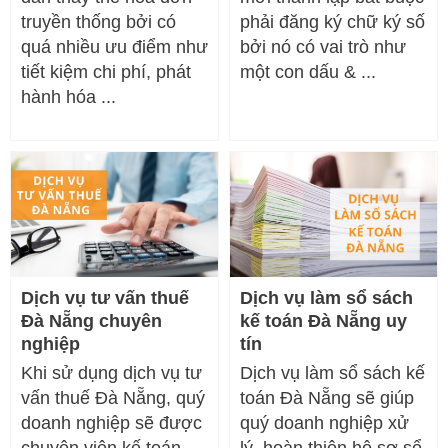
truyền thống bởi có
phải đăng ký chữ ký số
quá nhiều ưu điểm như
bởi nó có vai trò như
tiết kiệm chi phí, phát
một con dấu & ...
hành hóa ...
Dịch vụ tư vấn thuế
Dịch vụ làm sổ sách
Đà Nẵng chuyên
kế toán Đà Nẵng uy
nghiệp
tín
Khi sử dụng dịch vụ tư
Dịch vụ làm sổ sách kế
vấn thuế Đà Nẵng, quý
toán Đà Nẵng sẽ giúp
doanh nghiệp sẽ được
quý doanh nghiệp xử
chuyên viên kế toán
lý, hoàn thiện hô sơ sổ