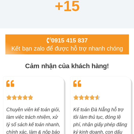
+
15
0915 415 837
Kết bạn zalo để được hỗ trợ nhanh chóng
Cảm nhận của khách hàng!
4
4










.
.
Chuyên viên kế toán giỏi,
Kế toán Đà Nẵng hỗ trợ
9
6
làm việc trách nhiệm, xử
tôi làm thủ tục, đóng lệ
/
/
lý sổ sách kế toán nhanh,
phí, nhận giấy phép đăng
5
5
chính xác, làm & nộp báo
ký kinh doanh, con dấu