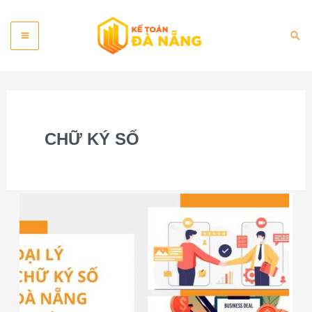
Skip
Main
to
Sea
content
Menu
CHỮ KÝ SỐ
Đại
lý
cung
cấp
chữ
ký
số