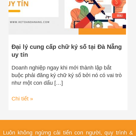
tại
Đà
Nẵng
uy
tín
Đại lý cung cấp chữ ký số tại Đà Nẵng
uy tín
Doanh nghiệp ngay khi mới thành lập bắt
buộc phải đăng ký chữ ký số bởi nó có vai trò
như một con dấu […]
Chi tiết »
Luôn không ngừng cải tiến con người, quy trình &