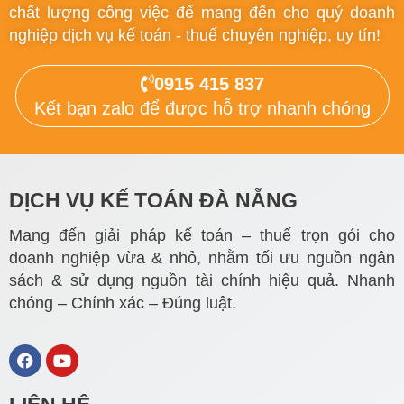
chất lượng công việc để mang đến cho quý doanh
nghiệp dịch vụ kế toán - thuế chuyên nghiệp, uy tín!
0915 415 837
Kết bạn zalo để được hỗ trợ nhanh chóng
DỊCH VỤ KẾ TOÁN ĐÀ NẴNG
Mang đến giải pháp kế toán – thuế trọn gói cho
doanh nghiệp vừa & nhỏ, nhằm tối ưu nguồn ngân
sách & sử dụng nguồn tài chính hiệu quả. Nhanh
chóng – Chính xác – Đúng luật.
F
Y
a
o
c
u
e
t